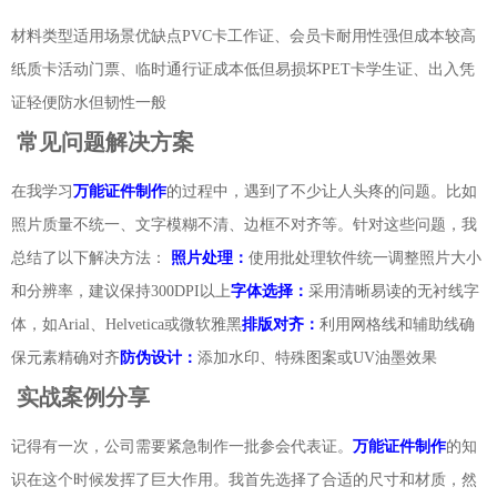
材料类型适用场景优缺点PVC卡工作证、会员卡耐用性强但成本较高
纸质卡活动门票、临时通行证成本低但易损坏PET卡学生证、出入凭
证轻便防水但韧性一般
常见问题解决方案
在我学习
万能证件制作
的过程中，遇到了不少让人头疼的问题。比如
照片质量不统一、文字模糊不清、边框不对齐等。针对这些问题，我
总结了以下解决方法：
照片处理：
使用批处理软件统一调整照片大小
和分辨率，建议保持300DPI以上
字体选择：
采用清晰易读的无衬线字
体，如Arial、Helvetica或微软雅黑
排版对齐：
利用网格线和辅助线确
保元素精确对齐
防伪设计：
添加水印、特殊图案或UV油墨效果
实战案例分享
记得有一次，公司需要紧急制作一批参会代表证。
万能证件制作
的知
识在这个时候发挥了巨大作用。我首先选择了合适的尺寸和材质，然