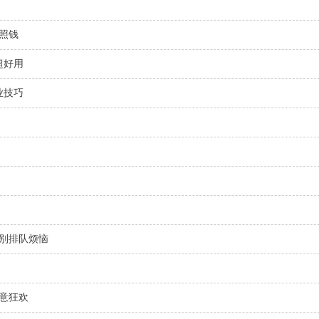
照钱
超好用
业技巧
告别排队烦恼
意狂欢