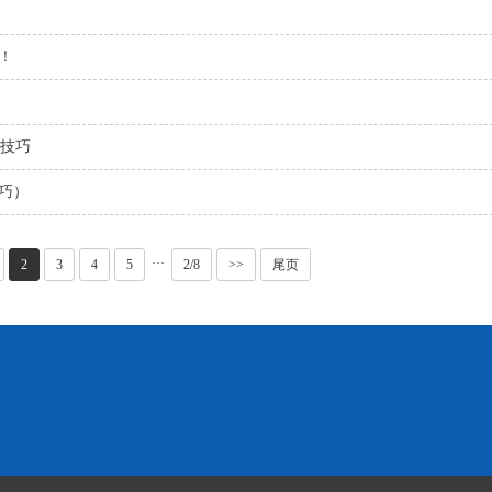
！
阶技巧
巧）
···
2
3
4
5
2/8
>>
尾页